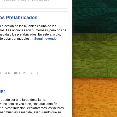
los Prefabricados
la elección de los muebles es una de las
mos. Las opciones son numerosas, pero dos de
dida y los prefabricados. En este artículo,
 de optar por muebles
. . .
Seguir leyendo
ES A MEDIDA
,
MUEBLES
gar
r puede ser una tarea desafiante,
a no solo se vea bien, sino que también
o. A continuación, exploraremos los factores
ionar muebles a medida, asegurando que se
. .