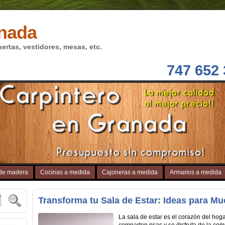
anada
rtas, vestidores, mesas, etc.
747 652
 de madera
Cocinas a medida
Cajoneras a medida
Armarios a medida
Transforma tu Sala de Estar: Ideas para M
La sala de estar es el corazón del ho