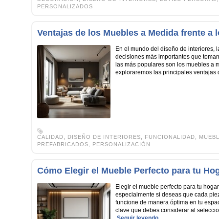
PERSONALIZADOS
Ventajas de los Muebles a Medida frente a 
En el mundo del diseño de interiores, 
decisiones más importantes que toma
las más populares son los muebles a me
exploraremos las principales ventajas
CALIDAD
,
DISEÑO DE INTERIORES
,
FUNCIONALIDAD
,
MUEBL
PREFABRICADOS
,
PERSONALIZACIÓN
Cómo Elegir el Mueble Perfecto para tu Ho
Elegir el mueble perfecto para tu hoga
especialmente si deseas que cada piez
funcione de manera óptima en tu espaci
clave que debes considerar al selecc
.
Seguir leyendo