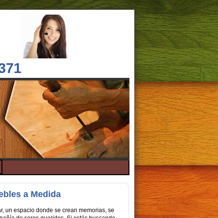
 371
uebles a Medida
gar, un espacio donde se crean memorias, se