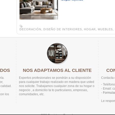
DECORACIÓN
,
DISEÑO DE INTERIORES
,
HOGAR
,
MUEBLES
,
ADOS
NOS ADAPTAMOS AL CLIENTE
CO
ría.
Expertos profesionales se pondrán a su disposición
Contacta 
or,
para cualquier trabajo realizado en madera que usted
- Teléfon
 calidad.
nos solicite. Trabajamos cualquier zona de su hogar o
- Email: 
,
negocio , a domicilio ta to particulares, empresas,
-
Formular
con los
comunidades, etc.
Le respon