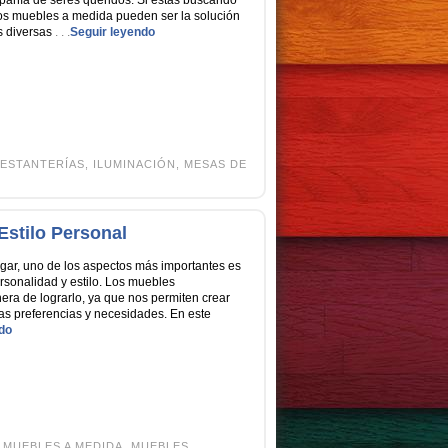
mpañía de seres queridos. Si estás buscando
 los muebles a medida pueden ser la solución
os diversas
. . .
Seguir leyendo
ESTANTERÍAS
,
ILUMINACIÓN
,
MESAS DE
Estilo Personal
gar, uno de los aspectos más importantes es
rsonalidad y estilo. Los muebles
ra de lograrlo, ya que nos permiten crear
as preferencias y necesidades. En este
do
,
MUEBLES A MEDIDA
,
MUEBLES