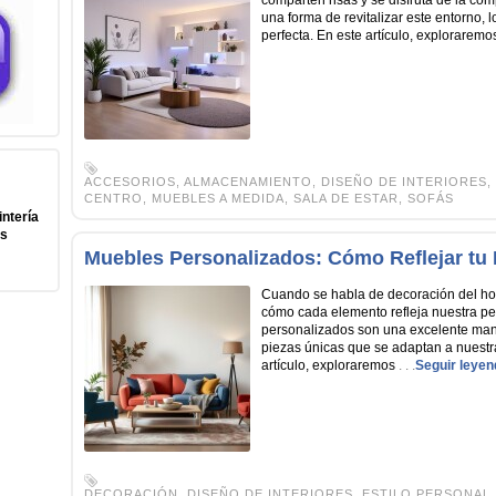
comparten risas y se disfruta de la co
una forma de revitalizar este entorno,
perfecta. En este artículo, explorarem
ACCESORIOS
,
ALMACENAMIENTO
,
DISEÑO DE INTERIORES
,
CENTRO
,
MUEBLES A MEDIDA
,
SALA DE ESTAR
,
SOFÁS
intería
us
Muebles Personalizados: Cómo Reflejar tu 
Cuando se habla de decoración del ho
cómo cada elemento refleja nuestra pe
personalizados son una excelente mane
piezas únicas que se adaptan a nuestr
artículo, exploraremos
. . .
Seguir leyen
DECORACIÓN
,
DISEÑO DE INTERIORES
,
ESTILO PERSONAL