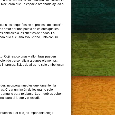
l uso de canastas coloridas no solo facilita la
to. Recuerda que un espacio ordenado ayuda a
olucra a los pequeños en el proceso de elección
es optar por una paleta de colores que les
los animales o los cuentos de hadas. La
ndo que el cuarto evolucione junto con su
o. Cojines, cortinas y alfombras pueden
opción de personalizar algunos elementos,
 intereses. Estos detalles no solo embellecen
nder. Incorpora muebles que fomenten la
s. Crear un rincón de lectura no solo
 tranquilo para relajarse. Los muebles deben
al para el juego y el estudio.
encia. Por ello, es importante elegir