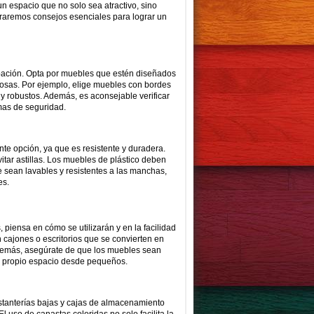
un espacio que no solo sea atractivo, sino
oraremos consejos esenciales para lograr un
upación. Opta por muebles que estén diseñados
rosas. Por ejemplo, elige muebles con bordes
y robustos. Además, es aconsejable verificar
mas de seguridad.
nte opción, ya que es resistente y duradera.
tar astillas. Los muebles de plástico deben
e sean lavables y resistentes a las manchas,
es.
, piensa en cómo se utilizarán y en la facilidad
ajones o escritorios que se convierten en
Además, asegúrate de que los muebles sean
u propio espacio desde pequeños.
estanterías bajas y cajas de almacenamiento