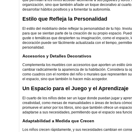
que permitan a los niños acceder fácilmente a sus juguetes y libros. E
organización, sino que también añade un toque decorativo al cuar
desarrollar hábitos positivos y a fomentar la autonomía.
Estilo que Refleja la Personalidad
El estilo del mobiliario debe reflejar la personalidad de tu hijo. Inv
para que se sientan parte de la creación de su propio espacio. Pued
guste o temáticas que despierten su imaginación, como el espacio, 
decoración puede ser fácilmente actualizada con el tiempo, permitie
personalidad.
Accesorios y Detalles Decorativos
Complementa los muebles con accesorios que aporten un estilo únic
cambiar radicalmente la apariencia de la habitación. Considera la 
como cuadros con el nombre del niño o murales que representen sus
el espacio, sino que también lo hacen más acogedor.
Un Espacio para el Juego y el Aprendizaje
El cuarto de los niños debe ser un lugar donde puedan jugar y apre
creatividad, como mesas de manualidades o áreas de lectura cómoda
promueve el amor por los libros, sino que también ofrece un espacio
adaptarse a sus necesidades, permitiendo que el espacio sea funcion
Adaptabilidad a Medida que Crecen
Los niños crecen rápidamente, y sus necesidades cambian en consecu