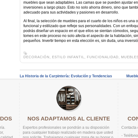
muebles que sean adaptables. Las camas que se pueden ajustar en 
inversiones a largo plazo. Esto no solo ahorra dinero, sino que tam
adecuado para sus actividades y pasiones en desarrollo.
Al final, la selección de muebles para el cuarto de los niños es una
funcional y estilizado que refleje sus personalidades. Con un enfoque
podrás diseñar un espacio en el que ellos se sientan cómodos, segu
tomes en este proceso no solo afecta el aspecto de la habitación, sin
pequeños. Invertir tiempo en esta elección es, sin duda, una inversió
DECORACIÓN
,
ESTILO INFANTIL
,
FUNCIONALIDAD
,
MUEBLES
La Historia de la Carpintería: Evolución y Tendencias
Mueble
ADOS
NOS ADAPTAMOS AL CLIENTE
CO
ría.
Expertos profesionales se pondrán a su disposición
Contacta 
or,
para cualquier trabajo realizado en madera que usted
- Teléfon
 calidad.
nos solicite. Trabajamos cualquier zona de su hogar o