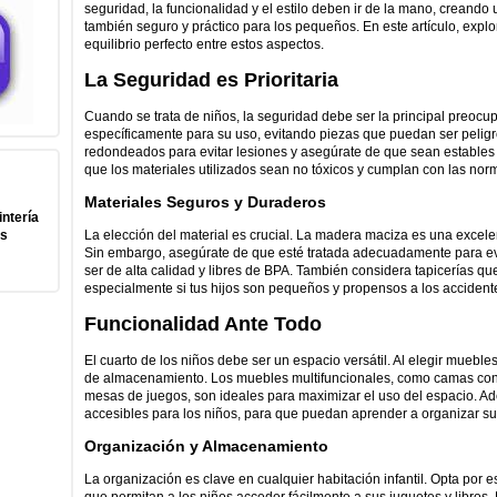
seguridad, la funcionalidad y el estilo deben ir de la mano, creando 
también seguro y práctico para los pequeños. En este artículo, expl
equilibrio perfecto entre estos aspectos.
La Seguridad es Prioritaria
Cuando se trata de niños, la seguridad debe ser la principal preoc
específicamente para su uso, evitando piezas que puedan ser pelig
redondeados para evitar lesiones y asegúrate de que sean estables 
que los materiales utilizados sean no tóxicos y cumplan con las nor
Materiales Seguros y Duraderos
intería
us
La elección del material es crucial. La madera maciza es una excele
Sin embargo, asegúrate de que esté tratada adecuadamente para evi
ser de alta calidad y libres de BPA. También considera tapicerías qu
especialmente si tus hijos son pequeños y propensos a los accident
Funcionalidad Ante Todo
El cuarto de los niños debe ser un espacio versátil. Al elegir muebles
de almacenamiento. Los muebles multifuncionales, como camas con c
mesas de juegos, son ideales para maximizar el uso del espacio. 
accesibles para los niños, para que puedan aprender a organizar s
Organización y Almacenamiento
La organización es clave en cualquier habitación infantil. Opta por 