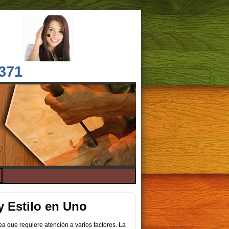
 371
y Estilo en Uno
a que requiere atención a varios factores. La